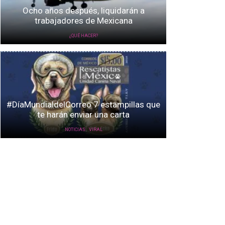
Ocho años después, liquidarán a
trabajadores de Mexicana
¿QUÉ HACER?
#DíaMundialdelCorreo 7 estampillas que
te harán enviar una carta
,
NOTICIAS
VIRAL