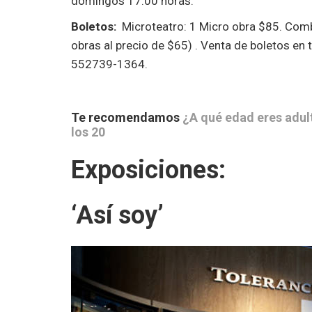
domingos 17:00 horas.
Boletos:
Microteatro: 1 Micro obra $85. Com
obras al precio de $65) . Venta de boletos en 
552739-1364.
Te recomendamos
¿A qué edad eres adult
los 20
Exposiciones:
‘Así soy’