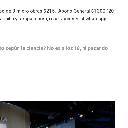
bo de 3 micro obras $215. Abono General $1300 (20
taquilla y atrápalo.com, reservaciones al whatsapp
o según la ciencia? No es a los 18, ni pasando