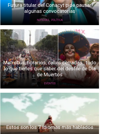
Futura titular del Conacyt pide pausar
algunas convocatorias
,
NOTICIAS
POLÍTICA
Metrobús, horarios, calles cerradas…todo
lo que tienes que saber del desfile de Día
de Muertos
EVENTOS
Estos son los 7 idiomas más hablados