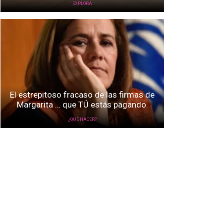
EXPLORA
El estrepitoso fracaso de las firmas de
Margarita … que TÚ estás pagando.
¿QUÉ HACER?