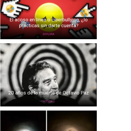
El acoso en línea o ciberbullying, ¿lo
practicas sin darte cuenta?
EXPLORA
20 años de la muerte de Octavio Paz
NOTICIAS