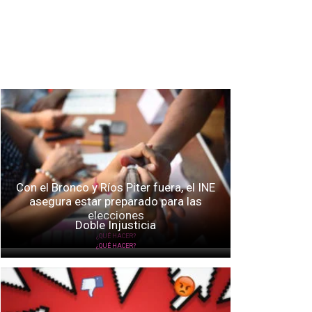
Con el Bronco y Ríos Piter fuera, el INE
asegura estar preparado para las
elecciones
Doble Injusticia
¿QUÉ HACER?
¿QUÉ HACER?