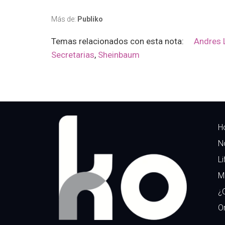
Más de:
Publiko
Temas relacionados con esta nota:
Andres 
Secretarias
,
Sheinbaum
H
N
Li
M
¿
Or