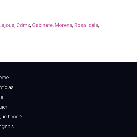
Lajous
,
Cdmx
,
Gabinete
,
Morena
,
Rosa Icela
,
ome
oticias
fe
ujer
Que hacer?
iginals