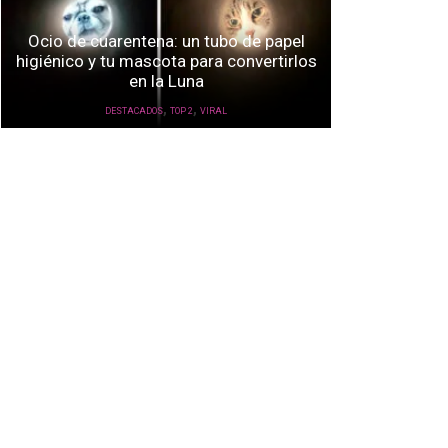
Ocio de cuarentena: un tubo de papel
higiénico y tu mascota para convertirlos
en la Luna
,
,
DESTACADOS
TOP 2
VIRAL