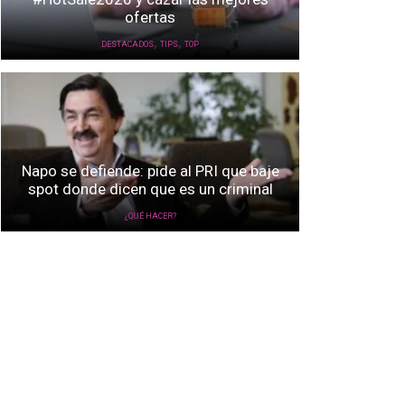
ofertas
,
,
DESTACADOS
TIPS
TOP
Napo se defiende: pide al PRI que baje
spot donde dicen que es un criminal
¿QUÉ HACER?