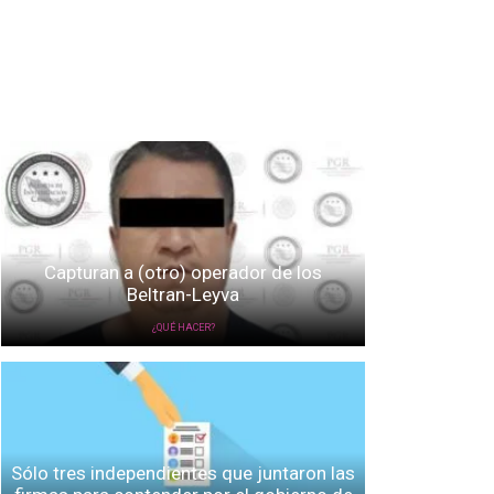
Capturan a (otro) operador de los
Beltran-Leyva
¿QUÉ HACER?
Sólo tres independientes que juntaron las