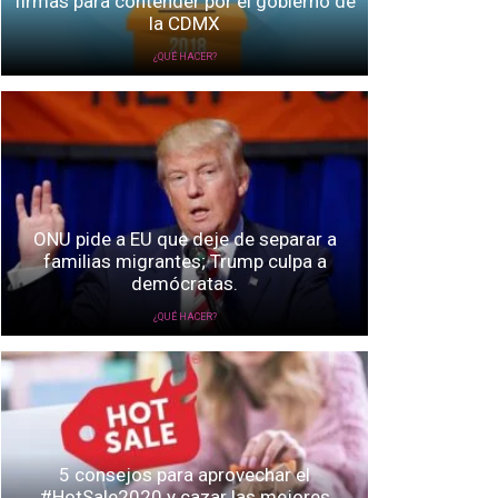
firmas para contender por el gobierno de
la CDMX
¿QUÉ HACER?
ONU pide a EU que deje de separar a
familias migrantes; Trump culpa a
demócratas.
¿QUÉ HACER?
5 consejos para aprovechar el
#HotSale2020 y cazar las mejores