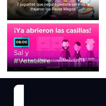
7 juguetes que seguro pediste pero no te
trajeron los Reyes Magos
VIRAL
Así van las #EleccionesMéxico2018
¿QUÉ HACER?