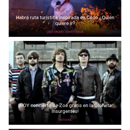
Habrá ruta turística inspirada en Coco ¿Quién
quiere ir?
,
¿QUÉ HACER?
COME Y VIAJA
¡HOY concierto de Zoé gratis en la Glorieta
Insurgentes!
NOTICIAS