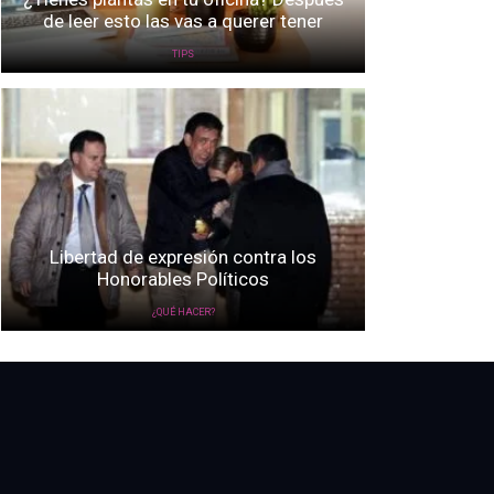
de leer esto las vas a querer tener
TIPS
Libertad de expresión contra los
Honorables Políticos
¿QUÉ HACER?