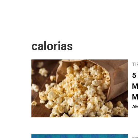
calorias
TI
5
M
M
AM