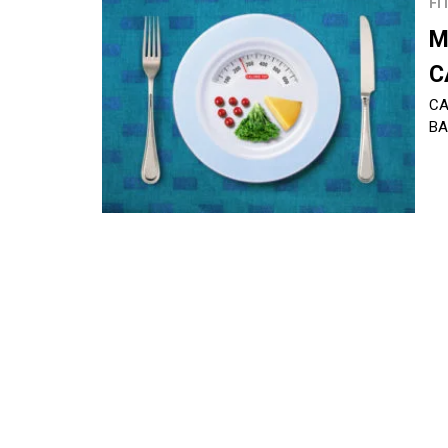
FI
M
C
CA
BA