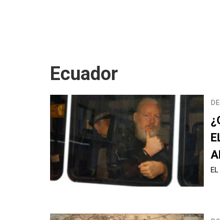
Ecuador
DE
¿
E
A
EL