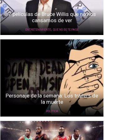
7 películas de Bruce Willis que no nos
cansamos de ver
,
ENTRETENIMIENTO
QUE NO SE TE PASE
Personaje de la semana: Los tráilers de
la muerte
POLÍTICA