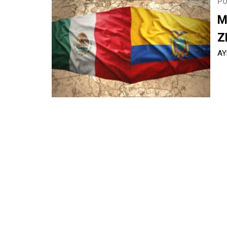
PO
M
Z
AY