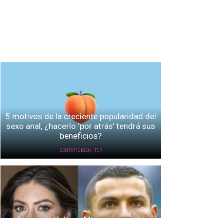
5 motivos de la creciente popularidad del
sexo anal, ¿hacerlo ‘por atrás’ tendrá sus
beneficios?
,
SENTIRTE BIEN
TOP