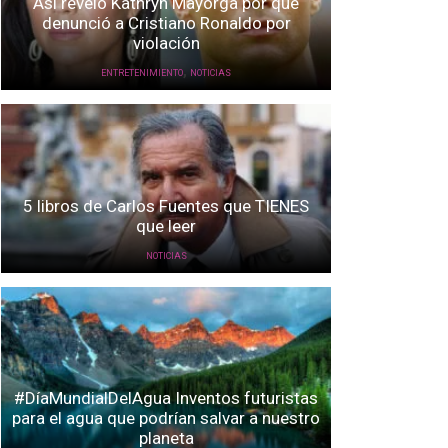
Así reveló Kathryn Mayorga por qué
denunció a Cristiano Ronaldo por
violación
,
ENTRETENIMIENTO
NOTICIAS
5 libros de Carlos Fuentes que TIENES
que leer
NOTICIAS
#DíaMundialDelAgua Inventos futuristas
para el agua que podrían salvar a nuestro
planeta