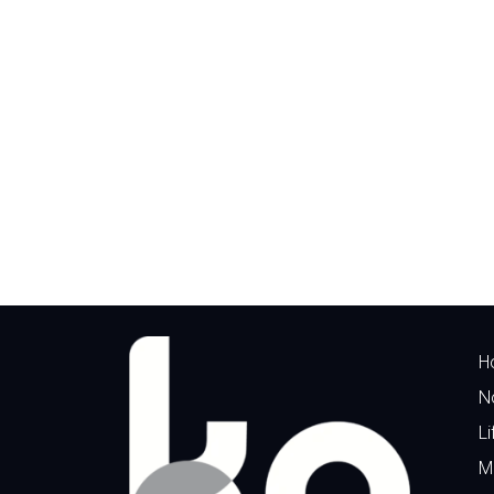
H
N
Li
M