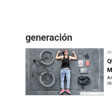
generación
DE
Q
M
AU
GE