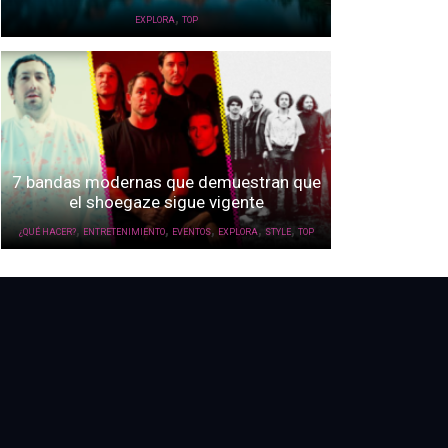
,
EXPLORA
TOP
7 bandas modernas que demuestran que
el shoegaze sigue vigente
,
,
,
,
,
¿QUÉ HACER?
ENTRETENIMIENTO
EVENTOS
EXPLORA
STYLE
TOP