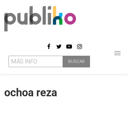
Toggl
navig
ochoa reza