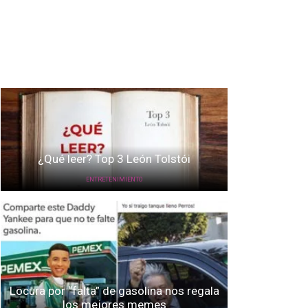
¿Qué leer? Top 3 León Tolstói
ENTRETENIMIENTO
Locura por “falta” de gasolina nos regala
los mejores memes