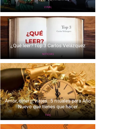
VIRAL
¿Qué leer? Top 3 Carlos Velázquez
NOTICIAS
Amor, dinero, viajes…5 rituales para Año
Nuevo que tienes que hacer
TIPS