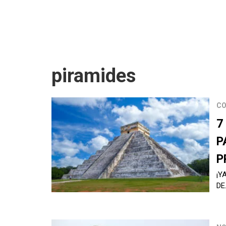
piramides
CO
7
P
P
¡Y
DE