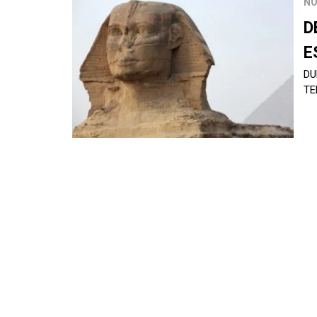
NO
D
E
DU
TE