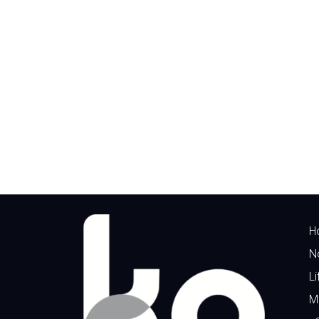
H
N
Li
M