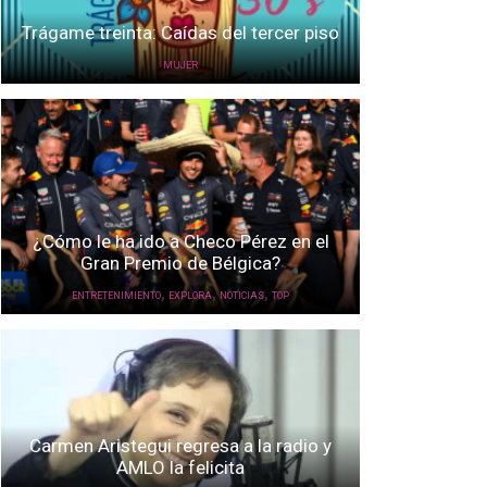
Trágame treinta: Caídas del tercer piso
MUJER
¿Cómo le ha ido a Checo Pérez en el
Gran Premio de Bélgica?
,
,
,
ENTRETENIMIENTO
EXPLORA
NOTICIAS
TOP
Carmen Aristegui regresa a la radio y
AMLO la felicita