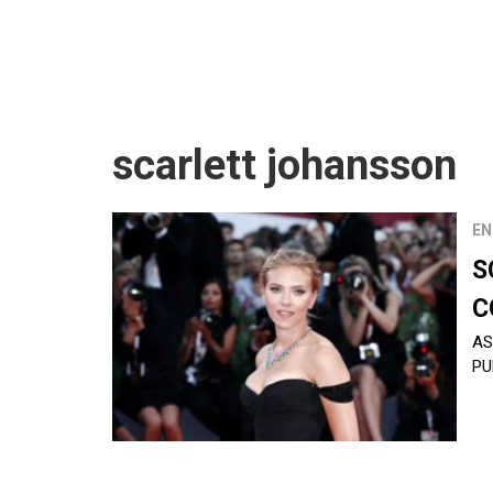
scarlett johansson
EN
S
C
AS
PU