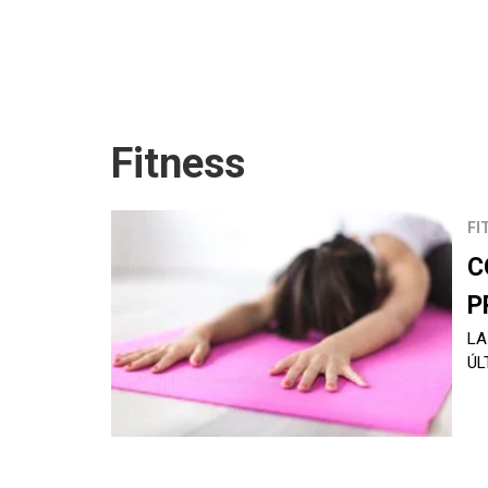
Fitness
FI
C
P
LA
ÚL