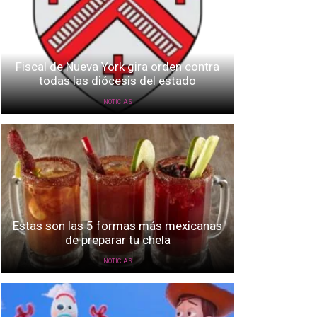
Fiscal de Nueva York gira orden contra
todas las diócesis del estado
NOTICIAS
Estas son las 5 formas más mexicanas
de preparar tu chela
NOTICIAS