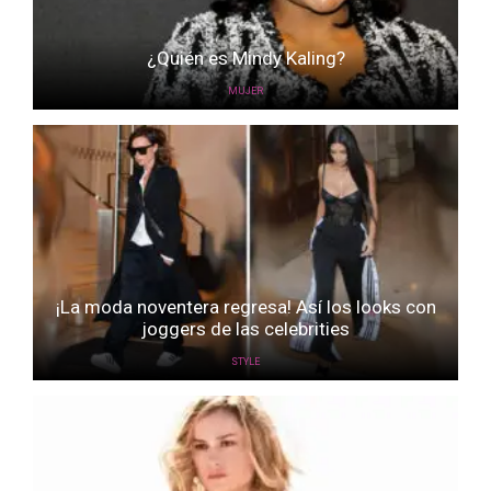
¿Quién es Mindy Kaling?
MUJER
¡La moda noventera regresa! Así los looks con
joggers de las celebrities
STYLE