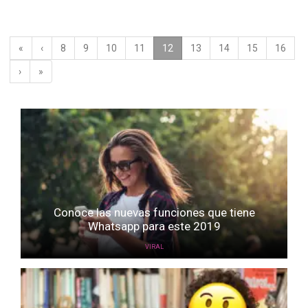
«
‹
8
9
10
11
12
(current)
13
14
15
16
›
»
Conoce las nuevas funciones que tiene
Whatsapp para este 2019
VIRAL