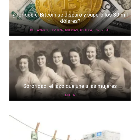
¿Por qué el Bitcoin se disparó y superó los 30 mil
dólares?
,
,
,
,
,
DESTACADOS
EXPLORA
NOTICIAS
POLÍTICA
TOP
VIRAL
Sororidad: el lazo que une a las mujeres
MUJER