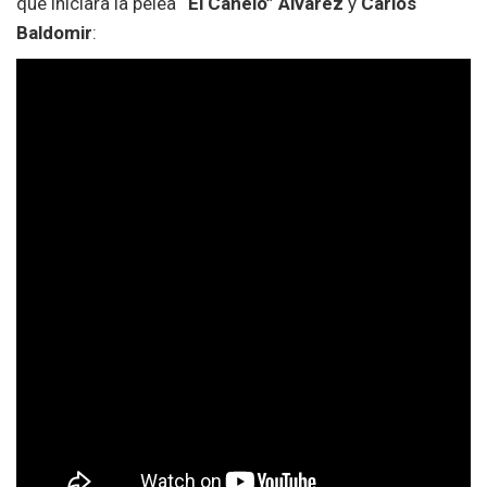
que iniciara la pelea
“El Canelo” Álvarez
y
Carlos
Baldomir
: