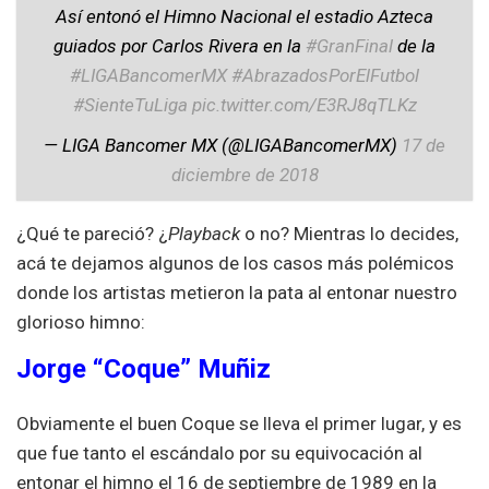
Así entonó el Himno Nacional el estadio Azteca
guiados por Carlos Rivera en la
#GranFinal
de la
#LIGABancomerMX
#AbrazadosPorElFutbol
#SienteTuLiga
pic.twitter.com/E3RJ8qTLKz
— LIGA Bancomer MX (@LIGABancomerMX)
17 de
diciembre de 2018
¿Qué te pareció? ¿
Playback
o no? Mientras lo decides,
acá te dejamos algunos de los casos más polémicos
donde los artistas metieron la pata al entonar nuestro
glorioso himno:
Jorge “Coque” Muñiz
Obviamente el buen Coque se lleva el primer lugar, y es
que fue tanto el escándalo por su equivocación al
entonar el himno el 16 de septiembre de 1989 en la