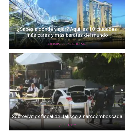
¿Sabes a dónde viajar? Aquí las 10 ciudades
más caras y más baratas del mundo
,
EXPLORA
QUE NO SE TE PASE
Sobrevive ex fiscal de Jalisco a narcoemboscada
¿QUÉ HACER?