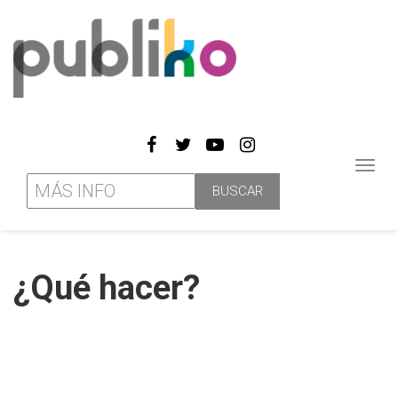
Toggl
navig
¿Qué hacer?