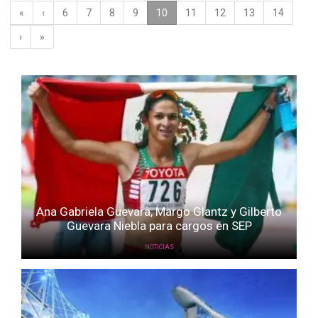
«
‹
6
7
8
9
10
(current)
11
12
13
14
›
»
Ana Gabriela Guevara, Margo Glantz y Gilberto
Guevara Niebla para cargos en SEP
NOTICIAS