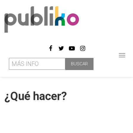
Toggl
navig
¿Qué hacer?