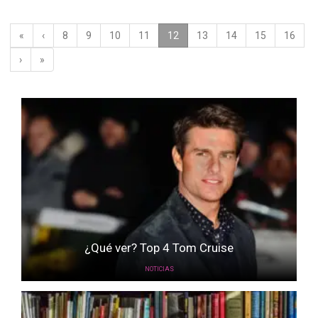
«
‹
8
9
10
11
12
(current)
13
14
15
16
›
»
¿Qué ver? Top 4 Tom Cruise
NOTICIAS