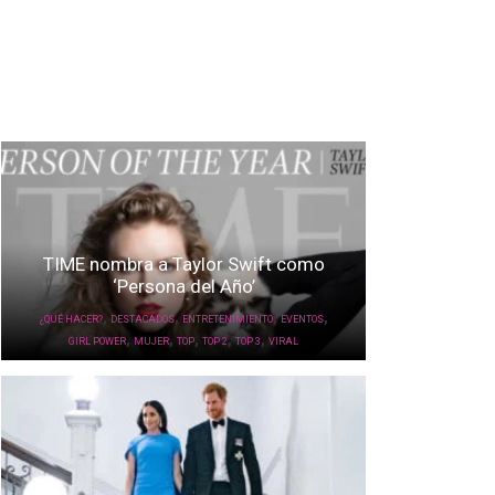
TIME nombra a Taylor Swift como
‘Persona del Año’
,
,
,
,
¿QUÉ HACER?
DESTACADOS
ENTRETENIMIENTO
EVENTOS
,
,
,
,
,
GIRL POWER
MUJER
TOP
TOP 2
TOP 3
VIRAL