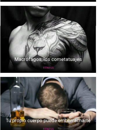
Macrófagos, los cometatuajes
FITNESS
Tu propio cuerpo puede emborracharte
FITNESS