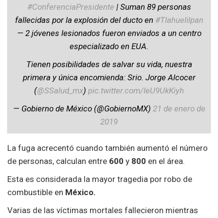
#ConferenciaPresidente
| Suman 89 personas
fallecidas por la explosión del ducto en
#Tlahuelilpan
— 2 jóvenes lesionados fueron enviados a un centro
especializado en EUA.
Tienen posibilidades de salvar su vida, nuestra
primera y única encomienda: Srio. Jorge Alcocer
(
@SSalud_mx
)
pic.twitter.com/IeU9UkKiyh
— Gobierno de México (@GobiernoMX)
21 de enero de
2019
La fuga acrecentó cuando también aumentó el número
de personas, calculan entre
600
y
800
en el área.
Esta es considerada la mayor tragedia por robo de
combustible en
México.
Varias de las víctimas mortales fallecieron mientras