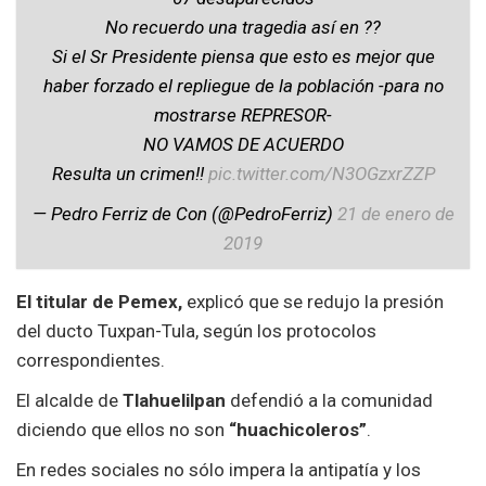
No recuerdo una tragedia así en ??
Si el Sr Presidente piensa que esto es mejor que
haber forzado el repliegue de la población -para no
mostrarse REPRESOR-
NO VAMOS DE ACUERDO
Resulta un crimen!!
pic.twitter.com/N3OGzxrZZP
— Pedro Ferriz de Con (@PedroFerriz)
21 de enero de
2019
El titular de Pemex,
explicó que se redujo la presión
del ducto Tuxpan-Tula, según los protocolos
correspondientes.
El alcalde de
Tlahuelilpan
defendió a la comunidad
diciendo que ellos no son
“huachicoleros”
.
En redes sociales no sólo impera la antipatía y los