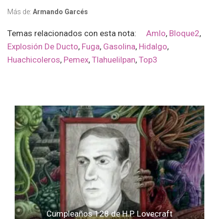
Más de:
Armando Garcés
Temas relacionados con esta nota:
Amlo
,
Bloque2
,
Explosión De Ducto
,
Fuga
,
Gasolina
,
Hidalgo
,
Huachicoleros
,
Pemex
,
Tlahuelilpan
,
Top3
Cumpleaños 128 de H.P. Lovecraft