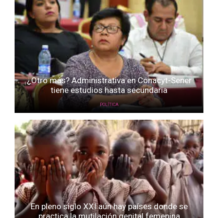
¿Otro más? Administrativa en Conacyt-Sener
tiene estudios hasta secundaria
POLÍTICA
En pleno siglo XXI aún hay países donde se
practica la mutilación genital femenina