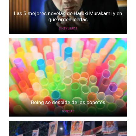
Las 5 mejores novelas de Haruki Murakami y en
qué orden leerlas
CINE Y LIBROS
Boing se despide de los popotes
NOTICIAS