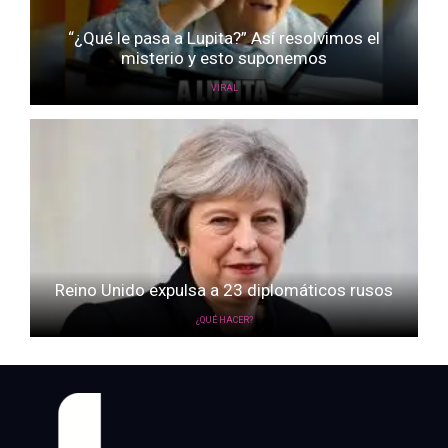
“¿Qué le pasa a Lupita?” Así resolvimos el
misterio y esto suponemos
VIRAL
Reino Unido expulsa a 23 diplomáticos rusos
¿QUÉ HACER?