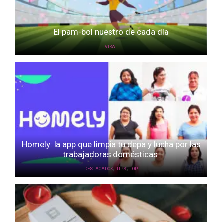
El pam-bol nuestro de cada día
VIRAL
Homely: la app que limpia tu depa y lucha por las
trabajadoras domésticas
,
,
DESTACADOS
TIPS
TOP