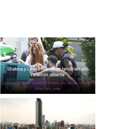
Shakira y Lewis Hamilton tendrían una
relación abierta
,
,
,
,
,
,
¿QUÉ HACER?
ENTRETENIMIENTO
EVENTOS
LIFE
MUJER
NOTICIAS
,
,
STYLE
TOP 2
VIRAL