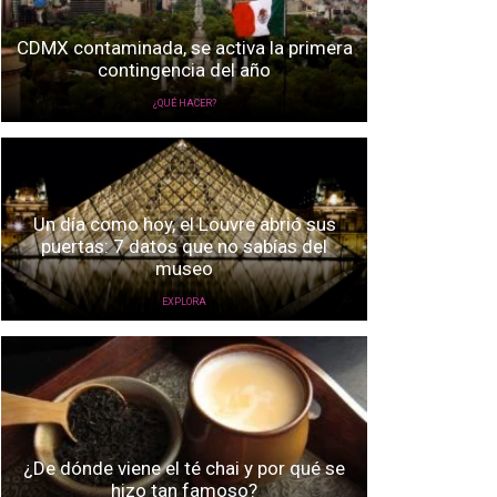
CDMX contaminada, se activa la primera
contingencia del año
¿QUÉ HACER?
Un día como hoy, el Louvre abrió sus
puertas: 7 datos que no sabías del
museo
EXPLORA
¿De dónde viene el té chai y por qué se
hizo tan famoso?