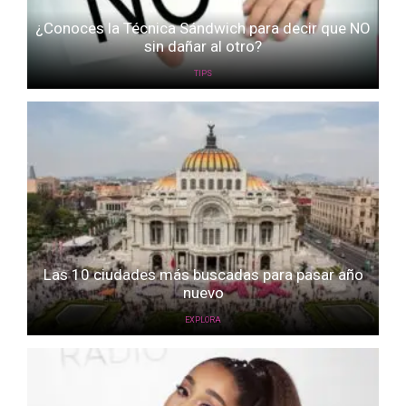
¿Conoces la Técnica Sándwich para decir que NO
sin dañar al otro?
TIPS
Las 10 ciudades más buscadas para pasar año
nuevo
EXPLORA