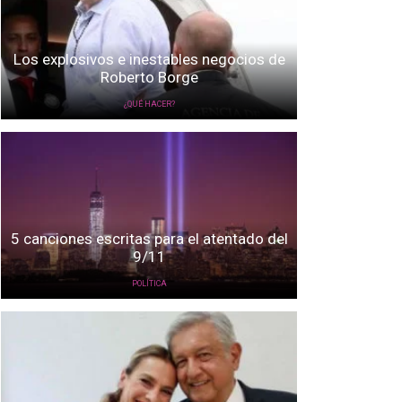
Los explosivos e inestables negocios de
Roberto Borge
¿QUÉ HACER?
5 canciones escritas para el atentado del
9/11
POLÍTICA