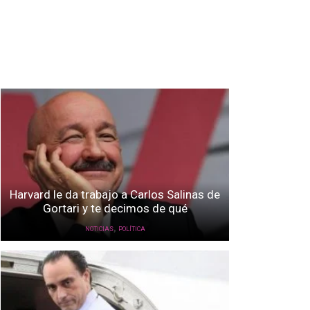
Harvard le da trabajo a Carlos Salinas de
Gortari y te decimos de qué
,
NOTICIAS
POLÍTICA