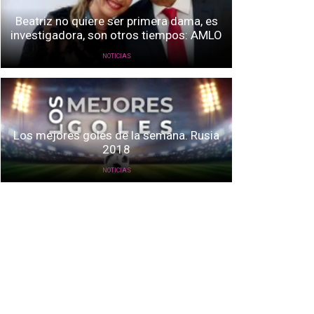
Beatriz no quiere ser primera dama, es
investigadora, son otros tiempos: AMLO
NOTICIAS
Los mejores goles de la semana. Rusia
2018
NOTICIAS