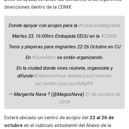
direcciones dentro de la CDMX:
Donde apoyar con acopio para la
#CaravanaMigrante
Martes 23, 16:00hrs Embajada EEUU en la
#CDMX
Tenis y playeras para migrantes 22-26 Octubre en CU
En
#Querétaro
se están organizando.
En la ciudad donde vives reúnete, organizate y
difunde
#DéjenlosPasar
#AbranLasFronteras
pic.twitter.com/spcIiM6pPV
— Margarita Nava ? (@MagosNava)
21 de octubre de
2018
Estará ubicado un centro de acopio del
22 al 26 de
octubre
en el cubículo estudiantil del Anexo de la