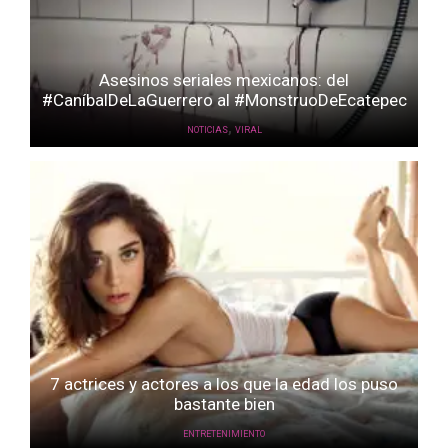
Asesinos seriales mexicanos: del
#CaníbalDeLaGuerrero al #MonstruoDeEcatepec
,
NOTICIAS
VIRAL
7 actrices y actores a los que la edad los puso
bastante bien
ENTRETENIMIENTO