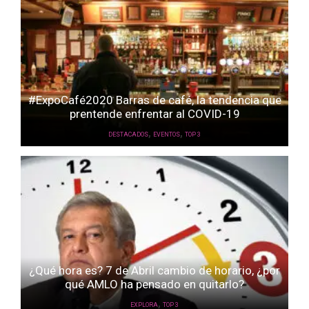
#ExpoCafé2020 Barras de café, la tendencia que
prentende enfrentar al COVID-19
,
,
DESTACADOS
EVENTOS
TOP 3
¿Qué hora es? 7 de Abril cambio de horario, ¿por
qué AMLO ha pensado en quitarlo?
,
EXPLORA
TOP 3