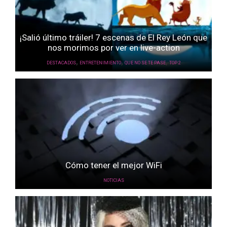
¡Salió último tráiler! 7 escenas de El Rey León que
nos morimos por ver en live-action
,
,
,
DESTACADOS
ENTRETENIMIENTO
QUE NO SE TE PASE
TOP 2
Cómo tener el mejor WiFi
NOTICIAS