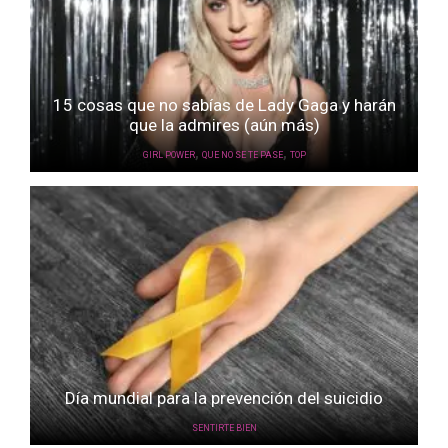
15 cosas que no sabías de Lady Gaga y harán
que la admires (aún más)
,
,
GIRL POWER
QUE NO SE TE PASE
TOP
Día mundial para la prevención del suicidio
SENTIRTE BIEN