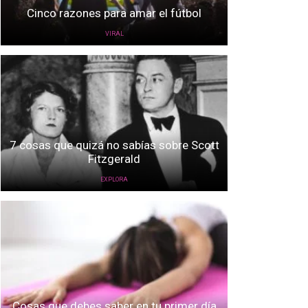
Cinco razones para amar el fútbol
VIRAL
7 cosas que quizá no sabías sobre Scott
Fitzgerald
EXPLORA
Cosas que debes saber en tu primer día