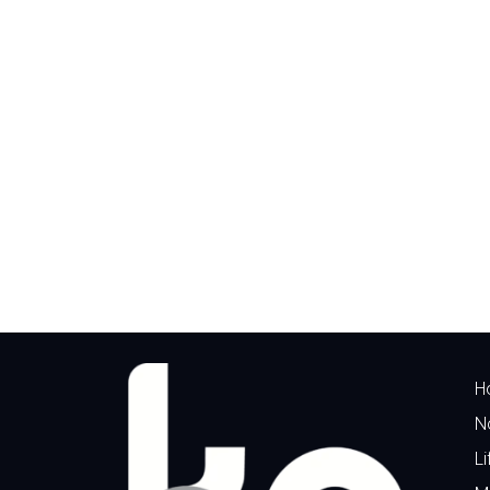
H
N
Li