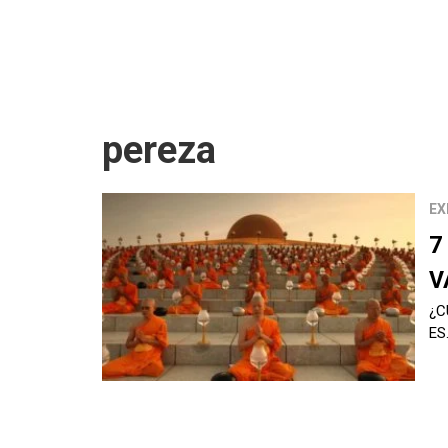
pereza
EX
7
V
¿C
ES