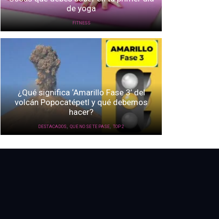
de yoga
FITNESS
¿Qué significa ‘Amarillo Fase 3’ del
volcán Popocatépetl y qué debemos
hacer?
,
,
DESTACADOS
QUE NO SE TE PASE
TOP 2