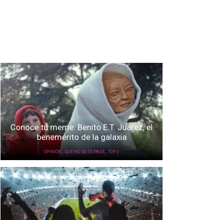
Conoce tu meme: Benito E.T. Juárez, el
benemérito de la galaxia
,
,
OPINIÓN
QUE NO SE TE PASE
TOP 3