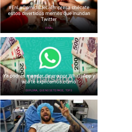
#EnLaComidaDeLaEmpresa chécate
estos divertidos memes que inundan
Twitter
VIRAL
Ya podrás mandar dinero por WhatsApp y
acá te explicamos cómo
,
,
EXPLORA
QUE NO SE TE PASE
TOP 3