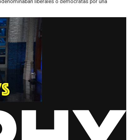
odenominaban liberales o demócratas por una