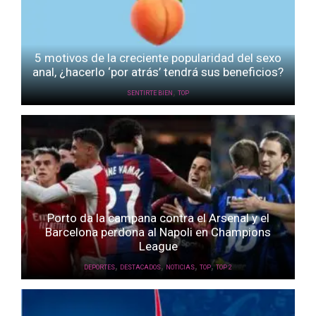
5 motivos de la creciente popularidad del sexo
anal, ¿hacerlo ‘por atrás’ tendrá sus beneficios?
,
SENTIRTE BIEN
TOP
Porto da la campana contra el Arsenal y el
Barcelona perdona al Napoli en Champions
League
,
,
,
,
DEPORTES
DESTACADOS
NOTICIAS
TOP
TOP 2