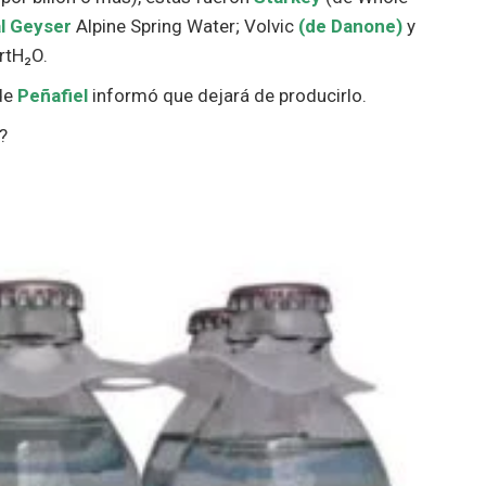
al Geyser
Alpine Spring Water; Volvic
(de Danone)
y
rtH₂O.
 de
Peñafiel
informó que dejará de producirlo.
?