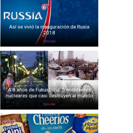
Así se vivió la inauguración de Rusia
2018
NOTICIAS
A 8 años de Fukushima: 5 accidentes
nucleares que casi destruyen al mundo
EXPLORA