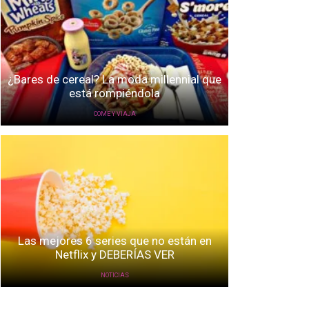
¿Bares de cereal? La moda millennial que
está rompiéndola
COME Y VIAJA
Las mejores 6 series que no están en
Netflix y DEBERÍAS VER
NOTICIAS