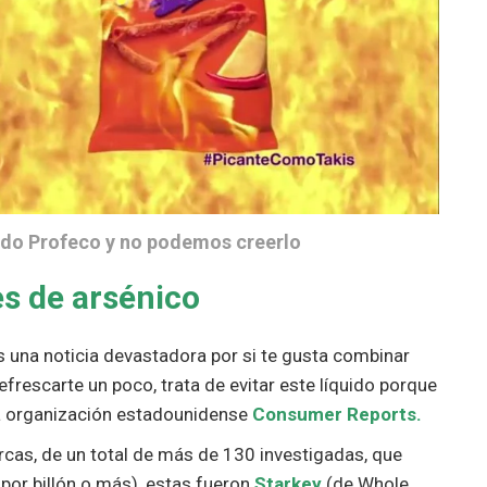
ado Profeco y no podemos creerlo
es de arsénico
s una noticia devastadora por si te gusta combinar
frescarte un poco, trata de evitar este líquido porque
 la organización estadounidense
Consumer Reports.
rcas, de un total de más de 130 investigadas, que
 por billón o más), estas fueron
Starkey
(de Whole