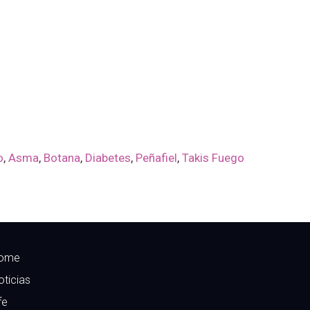
o
,
Asma
,
Botana
,
Diabetes
,
Peñafiel
,
Takis Fuego
ome
oticias
fe