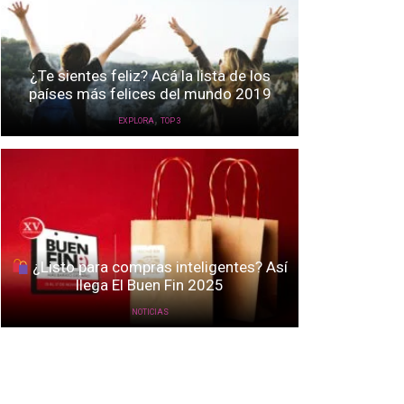
¿Te sientes feliz? Acá la lista de los
países más felices del mundo 2019
,
EXPLORA
TOP 3
¿Listo para compras inteligentes? Así
llega El Buen Fin 2025
NOTICIAS