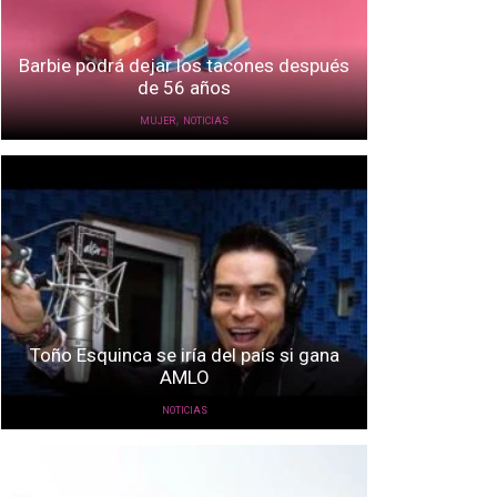
Barbie podrá dejar los tacones después
de 56 años
,
MUJER
NOTICIAS
Toño Esquinca se iría del país si gana
AMLO
NOTICIAS