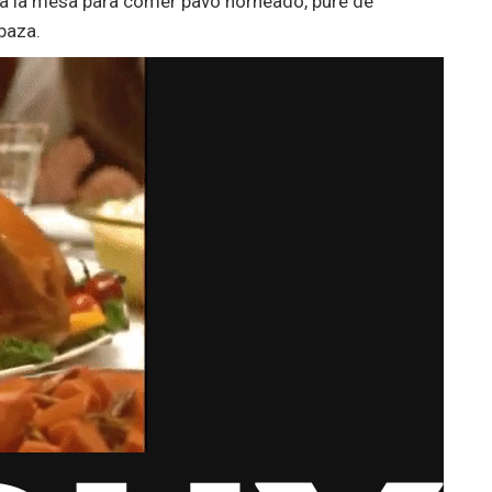
a la mesa para comer pavo horneado, puré de
baza.