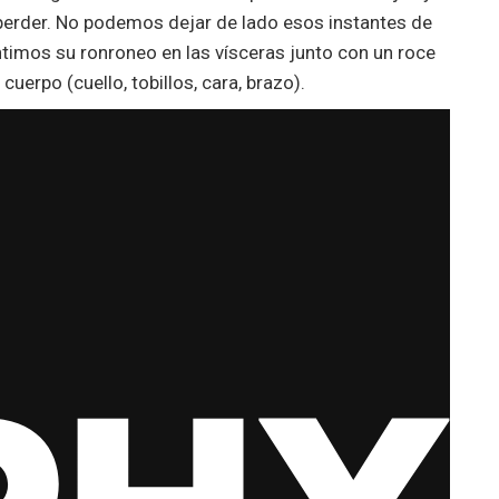
perder. No podemos dejar de lado esos instantes de
ntimos su ronroneo en las vísceras junto con un roce
cuerpo (cuello, tobillos, cara, brazo).