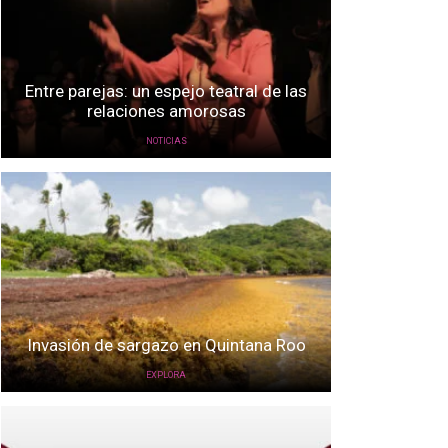
Entre parejas: un espejo teatral de las
relaciones amorosas
NOTICIAS
Invasión de sargazo en Quintana Roo
EXPLORA