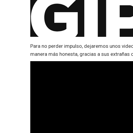
Para no perder impulso, dejaremos unos video
manera más honesta, gracias a sus extrañas oc