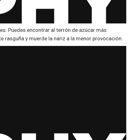
es. Puedes encontrar al terrón de azúcar más
te rasguña y muerde la nariz a la menor provocación.