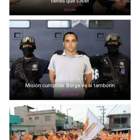
tienes que saber
EXPLORA
Misión cumplida: Borge va al tamborín
¿QUÉ HACER?