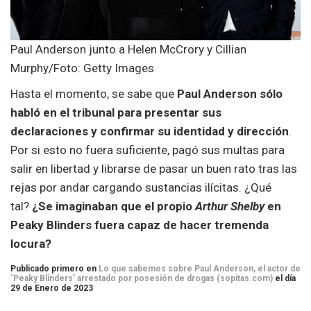
Paul Anderson junto a Helen McCrory y Cillian
Murphy/Foto: Getty Images
Hasta el momento, se sabe que
Paul Anderson sólo
habló en el tribunal para presentar sus
declaraciones y confirmar su identidad y dirección
.
Por si esto no fuera suficiente, pagó sus multas para
salir en libertad y librarse de pasar un buen rato tras las
rejas por andar cargando sustancias ilícitas. ¿Qué
tal?
¿Se imaginaban que el propio
Arthur Shelby
en
Peaky Blinders fuera capaz de hacer tremenda
locura?
Publicado primero en
Lo que sabemos sobre Paul Anderson, el actor de
‘Peaky Blinders’ arrestado por posesión de drogas (sopitas.com)
el día
29 de Enero de 2023