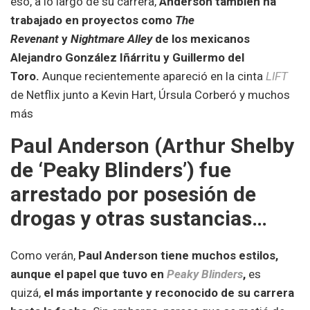
eso, a lo largo de su carrera,
Anderson también ha
trabajado en proyectos como
The
Revenant
y
Nightmare Alley
de los mexicanos
Alejandro González Iñárritu y Guillermo del
Toro.
Aunque recientemente apareció en la cinta
LIFT
de Netflix junto a Kevin Hart, Úrsula Corberó y muchos
más
Paul Anderson (Arthur Shelby
de ‘Peaky Blinders’) fue
arrestado por posesión de
drogas y otras sustancias…
Como verán,
Paul Anderson tiene muchos estilos,
aunque el papel que tuvo en
Peaky Blinders
,
es
quizá,
el más importante y reconocido de su carrera