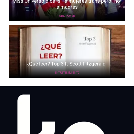
Miss Universo dice “sí” a mujeres trans pero “no”
a madres
GIRL POWER
¿Qué leer? Top 3 F. Scott Fitzgerald
ENTRETENIMIENTO