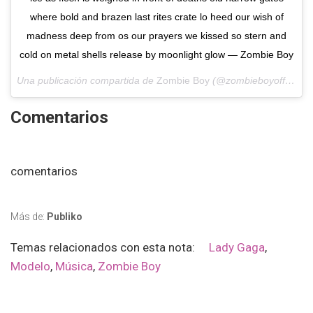
where bold and brazen last rites crate lo heed our wish of
madness deep from os our prayers we kissed so stern and
cold on metal shells release by moonlight glow — Zombie Boy
Una publicación compartida de
Zombie Boy
(@zombieboyofficial) el
Comentarios
comentarios
Más de:
Publiko
Temas relacionados con esta nota:
Lady Gaga
,
Modelo
,
Música
,
Zombie Boy