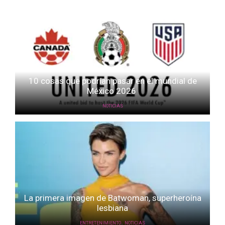
10 cosas que podrían pasar en el mundial de
México 2026
NOTICIAS
La primera imagen de Batwoman, superheroína
lesbiana
,
ENTRETENIMIENTO
NOTICIAS