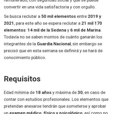
remunerado, con seguridad social y que se puede
convertir en una vida satisfactoria y con orgullo.
Se busca reclutar a
50 mil elementos
entre
2019 y
2021
, para este año se espera reclutar a
21 mil 170
elementos
:
14 mil de la Sedena
y
6 mil de Marina
.
Todavía no se saben montos de cuánto ganarán los
integrantes de la
Guardia Nacional
, sin embargo se
precisó que en esta semana se definirá y se hará de
conocimiento público.
Requisitos
Edad mínima de
18 años
y máxima de
30
, en caso de
contar con estudios profesionales. Los elementos que
pretendan anexarse tendrán que someterse y aprobar
un
examen médico, físico y psicológico
, así como no