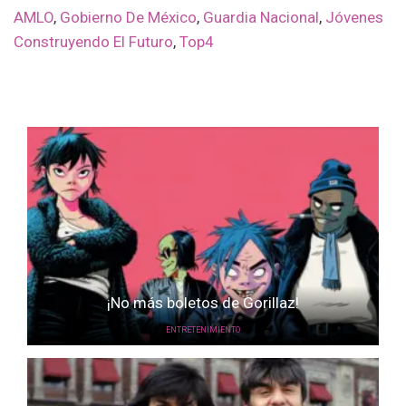
AMLO
,
Gobierno De México
,
Guardia Nacional
,
Jóvenes
Construyendo El Futuro
,
Top4
¡No más boletos de Gorillaz!
ENTRETENIMIENTO