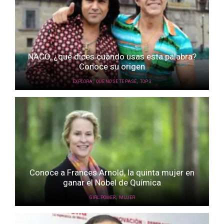
NACO, ¿qué dices cuando usas esta palabra?
Conoce su origen
,
,
EXPLORA
QUE NO SE TE PASE
TOP 3
Conoce a Frances Arnold, la quinta mujer en
ganar el Nobel de Química
,
GIRL POWER
MUJER