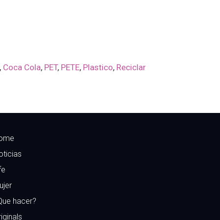
,
Coca Cola
,
PET
,
PETE
,
Plastico
,
Reciclar
ome
oticias
fe
ujer
Que hacer?
iginals