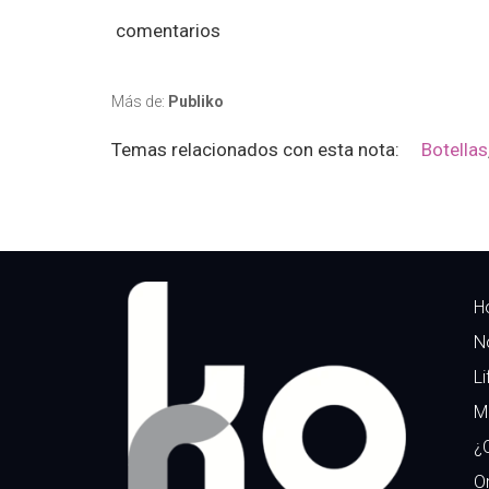
comentarios
Más de:
Publiko
Temas relacionados con esta nota:
Botellas
H
N
Li
M
¿
Or