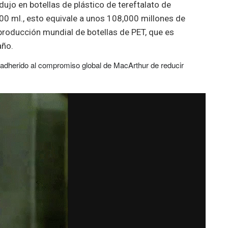
ujo en botellas de plástico de tereftalato de
500 ml., esto equivale a unos 108,000 millones de
 producción mundial de botellas de PET, que es
año.
adherido al compromiso global de MacArthur de reducir