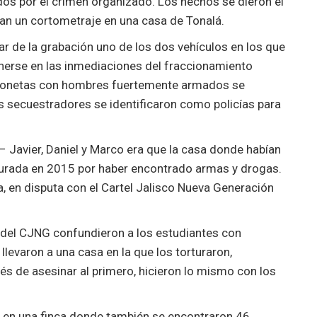
s por el crimen organizado. Los hechos se dieron el
an un cortometraje en una casa de Tonalá.
sar de la grabación uno de los dos vehículos en los que
nerse en las inmediaciones del fraccionamiento
ionetas con hombres fuertemente armados se
Sus secuestradores se identificaron como policías para
– Javier, Daniel y Marco era que la casa donde habían
egurada en 2015 por haber encontrado armas y drogas.
za, en disputa con el Cartel Jalisco Nueva Generación
io del CJNG confundieron a los estudiantes con
 llevaron a una casa en la que los torturaron,
s de asesinar al primero, hicieron lo mismo con los
s en una finca donde también se encontraron 46