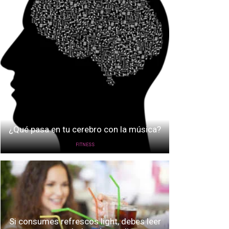
¿Qué pasa en tu cerebro con la música?
FITNESS
Si consumes refrescos light, debes leer