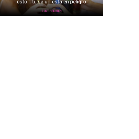
esto… tu salud está en peligro
SENTIRTE BIEN