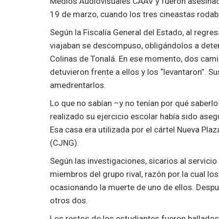
Medios Audiovisuales CAAV y fueron asesinado
19 de marzo, cuando los tres cineastas rodab
Según la Fiscalía General del Estado, al regre
viajaban se descompuso, obligándolos a dete
Colinas de Tonalá. En ese momento, dos cam
detuvieron frente a ellos y los “levantaron”. 
amedrentarlos.
Lo que no sabían –y no tenían por qué saberlo
realizado su ejercicio escolar había sido as
Esa casa era utilizada por el cártel Nueva Pla
(CJNG).
Según las investigaciones, sicarios al servic
miembros del grupo rival, razón por la cual los
ocasionando la muerte de uno de ellos. Despué
otros dos.
Los restos de los estudiantes fueron hallado