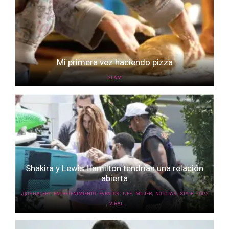
Mi primera vez haciendo pizza
GLAM
Shakira y Lewis Hamilton tendrían una relación
abierta
,
,
,
,
,
,
,
¿QUÉ HACER?
ENTRETENIMIENTO
EVENTOS
LIFE
MUJER
NOTICIAS
STYLE
TOP 2
,
VIRAL