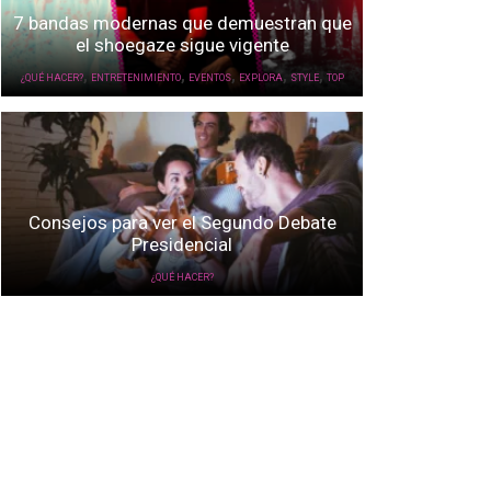
7 bandas modernas que demuestran que
el shoegaze sigue vigente
,
,
,
,
,
¿QUÉ HACER?
ENTRETENIMIENTO
EVENTOS
EXPLORA
STYLE
TOP
Consejos para ver el Segundo Debate
Presidencial
¿QUÉ HACER?