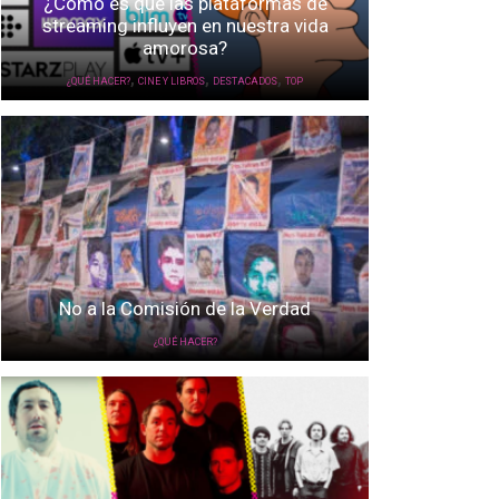
¿Cómo es que las plataformas de
streaming influyen en nuestra vida
amorosa?
,
,
,
¿QUÉ HACER?
CINE Y LIBROS
DESTACADOS
TOP
No a la Comisión de la Verdad
¿QUÉ HACER?