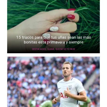
15 trucos para que tus uñas sean las más
bonitas esta primavera y siempre
,
,
DESTACADOS
GLAM
QUE NO SE TE PASE