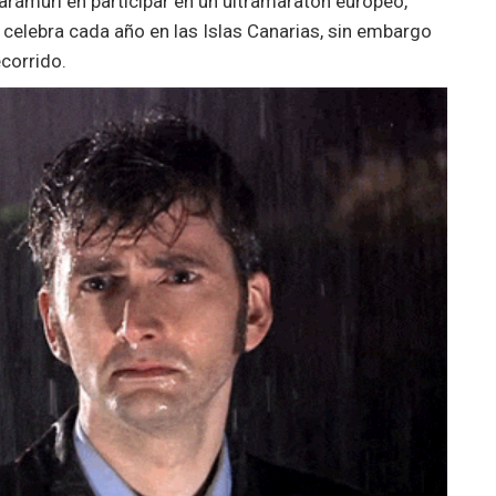
arámuri en participar en un ultramaratón europeo,
e celebra cada año en las Islas Canarias, sin embargo
ecorrido.