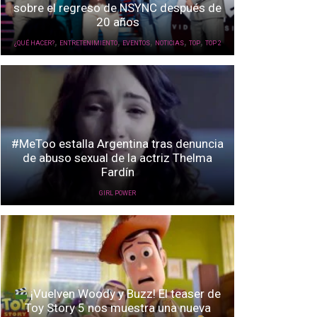
sobre el regreso de NSYNC después de
20 años
,
,
,
,
,
¿QUÉ HACER?
ENTRETENIMIENTO
EVENTOS
NOTICIAS
TOP
TOP 2
#MeToo estalla Argentina tras denuncia
de abuso sexual de la actriz Thelma
Fardín
GIRL POWER
¡Vuelven Woody y Buzz! El teaser de
Toy Story 5 nos muestra una nueva