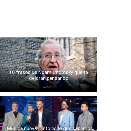
10 frases de Noam Chomsky que te
dejarán pensando
EXPLORA
¿Música nueva? Esto es lo que sabemos