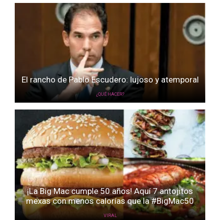
El rancho de Pablo Escudero: lujoso y atemporal
¿QUÉ HACER?
¡La Big Mac cumple 50 años! Aquí 7 antojitos
mexas con menos calorías que la #BigMac50
VIRAL