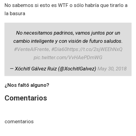
No sabemos si esto es WTF o sólo habría que tirarlo a
la basura
No necesitamos padrinos, vamos juntos por un
cambio inteligente y con visión de futuro saludos.
#VenteAlFrente
.
#Día60
https://t.co/2sjWEEhNxQ
pic.twitter.com/VvHAePDmWG
— Xóchitl Gálvez Ruiz (@XochitlGalvez)
May 30, 2018
¿Nos faltó alguno?
Comentarios
comentarios