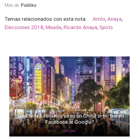
Más de:
Publiko
Temas relacionados con esta nota:
Amlo
,
Anaya
,
Elecciones 2018
,
Meade
,
Ricardo Anaya
,
Spots
¿Qué redes sociales usan en China si no tienen
Facebook ni Google?
EXPLORA