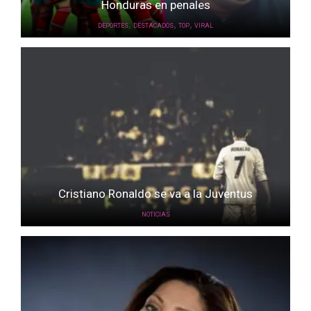
Honduras en penales
,
,
,
DEPORTES
DESTACADOS
TOP
VIRAL
Cristiano Ronaldo se va a la Juventus
NOTICIAS