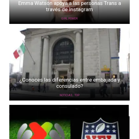
Emma Watson apoya a las personas Trans a
través de Instagram
GIRL POWER
¿Conoces las diferencias entre embajada y
consulado?
,
NOTICIAS
TOP