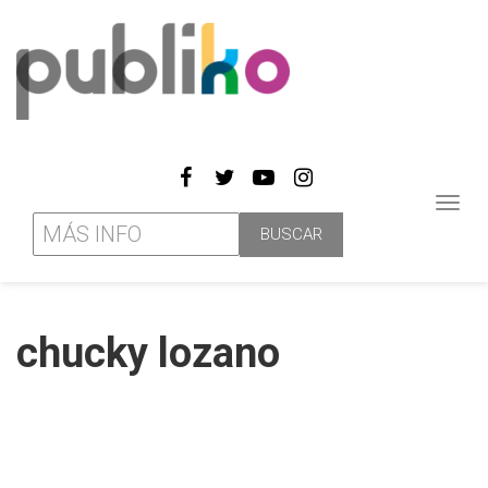
Toggl
navig
chucky lozano