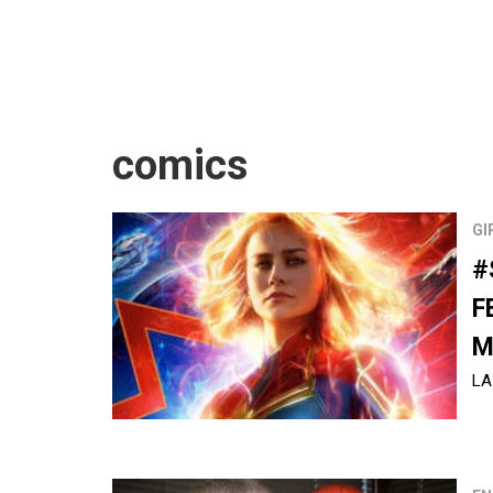
comics
GI
#
F
M
LA