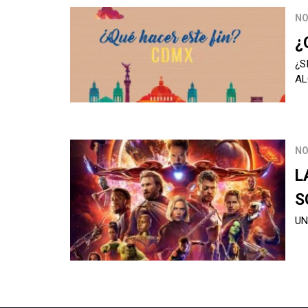
NO
¿
¿S
A
NO
L
S
UN