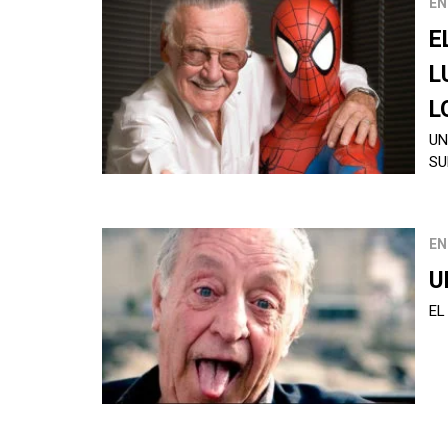
EN
E
L
L
UN
SU
EN
U
EL