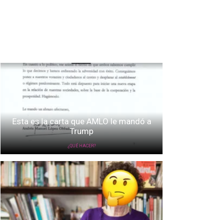
Esta es la carta que AMLO le mandó a
Trump
¿QUÉ HACER?