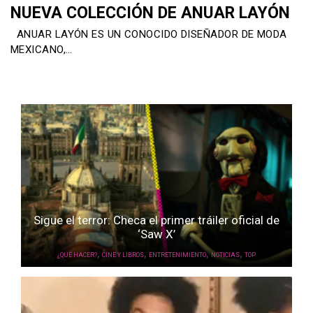
NUEVA COLECCIÓN DE ANUAR LAYÓN
ANUAR LAYÓN ES UN CONOCIDO DISEÑADOR DE MODA
MEXICANO,…
Sigue el terror: Checa el primer tráiler oficial de
‘Saw X’
,
,
,
,
¿QUÉ HACER?
CINE Y LIBROS
ENTRETENIMIENTO
NOTICIAS
TOP